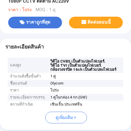
1080P CCTV ติดตาม AC220V
ราคา：โปร่ง
MOQ：1 คู่
ราคาถูกที่สุด
ติดต่อตอนนี้
รายละเอียดสินค้า
,
วิดีโอ CVBS เป็นตัวแปลงไฟเบอร์
แสงสูง
,
วิดีโอ TVI เป็นตัวแปลงไฟเบอร์
กล้องวงจรปิด 16ch เป็นตัวแปลงไฟเบอร์
จำนวนสั่งซื้อขั้นต่ำ
1 คู่
ชื่อแบรนด์
Olycom
ราคา
โปร่ง
รายละเอียดการบรรจุ
1 คู่ในกล่อง 4 กก.(GW)
สถานที่กำเนิด
เซินเจิ้น ประเทศจีน
ดูเพิ่มเติม