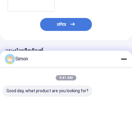
চালিয়ে
แนะนำผลิตภัณฑ์
Simon
9:41 AM
Good day, what product are you looking for?
8ch Port 1080p HD
8ch Port 1080p AHD
เครื่องส่งและรับว
Video Digital Optical
CVI TVI ไฟเบอร์ออปติก
ทางออปติก BNC
Converter พร้อมการส่ง
HD Video Converter
Converter WD
สัญญาณ 20 กม. สําหรับ
พร้อมเครื่องขยาย BNC
Analog 16ch สํ
การติดตาม
ขนาด 20 กม.
กล้องวงจรปิดดิจ
ราคาดีที่สุด
ราคาดีที่สุด
ราคาดีที่ส
อุตสาหกรรม