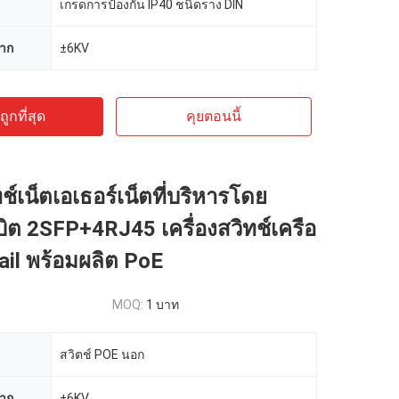
เกรดการป้องกัน IP40 ชนิดราง DIN
ชาก
±6KV
ูกที่สุด
คุยตอนนี้
ทช์เน็ตเอเธอร์เน็ตที่บริหารโดย
บิต 2SFP+4RJ45 เครื่องสวิทช์เครือ
rail พร้อมผลิต PoE
MOQ:
1 บาท
สวิตช์ POE นอก
ชาก
±6KV