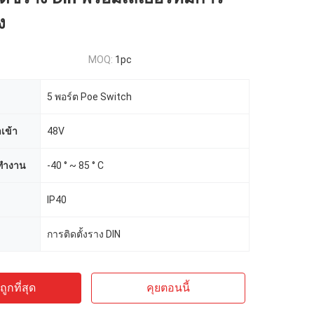
ง
MOQ:
1pc
5 พอร์ต Poe Switch
เข้า
48V
รทำงาน
-40 ° ~ 85 ° C
IP40
การติดตั้งราง DIN
ูกที่สุด
คุยตอนนี้