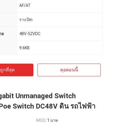
AF/AT
ราง Din
าย
48V-52VDC
9.6KB
ูกที่สุด
คุยตอนนี้
igabit Unmanaged Switch
 Poe Switch DC48V ดิน รถไฟฟ้า
MOQ:
1 บาท