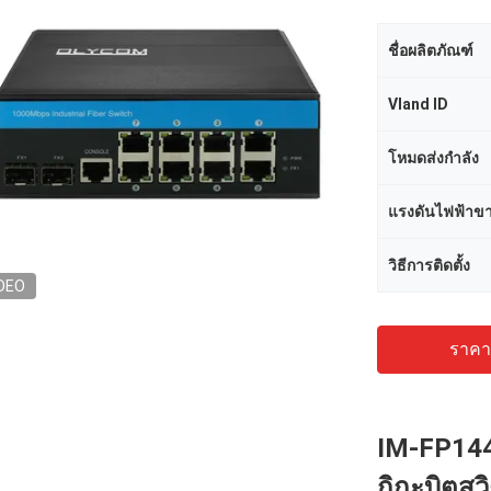
ชื่อผลิตภัณฑ์
Vland ID
โหมดส่งกำลัง
แรงดันไฟฟ้าขา
วิธีการติดตั้ง
DEO
ราคาถ
IM-FP14
กิกะบิตสวิ