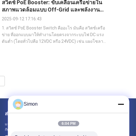
สวิตช์ PoE Booster: ขับเคลื่อนเครือข่ายใน
สภาพแวดล้อมแบบ Off-Grid และพลังงาน
แสงอาทิตย์
2025-09-12 17:16:43
1. สวิตช์ PoE Booster Switch คืออะไร มันคือ สวิตช์เครือ
ข่าย ที่ออกแบบมาให้ทำงานโดยตรงจากระบบไฟ DC แรง
ดันต่ำ (โดยทั่วไปคือ 12VDC หรือ 24VDC) เช่น แผงโซลาร์
เซลล์หรือแบตเตอรี่ และเพิ่มแรงดันไฟฟ้าเพื่อส่งออก PoE
(IEEE802.3af/at/bt) มาตรฐาน ด้วยการรวมตัวแปลงแบบ
step-up หรือโมดูลการจัดการพลังงาน สวิตช์อีเ...
e
Simon
ส่งจดหมายถึงเรา
6:04 PM
แจ้งให้เราทราบความต้องการของคุณ เราจะเชื่อมต่อผลิตภัณฑ์ที่ดีที่สุด
กับคุณ