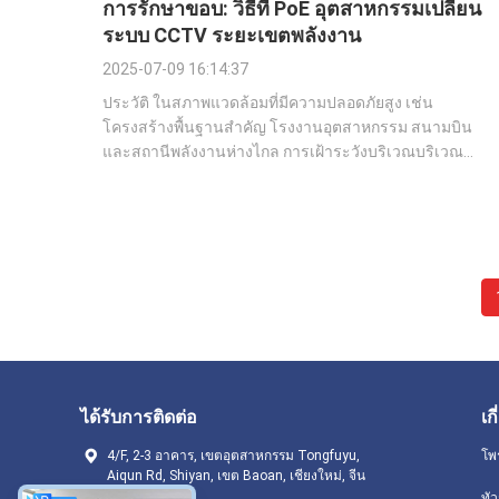
การรักษาขอบ: วิธีที่ PoE อุตสาหกรรมเปลี่ยน
ระบบ CCTV ระยะเขตพลังงาน
2025-07-09 16:14:37
ประวัติ ในสภาพแวดล้อมที่มีความปลอดภัยสูง เช่น
โครงสร้างพื้นฐานสําคัญ โรงงานอุตสาหกรรม สนามบิน
และสถานีพลังงานห่างไกล การเฝ้าระวังบริเวณบริเวณ
ไม่ใช่แค่ตัวเลือก แต่เป็นสิ่งจําเป็น แต่ระบบเฝ้าระวัง มี
ความน่าเชื่อถือเพียงเท่าเครือข่ายที่เชื่อมโยงมัน นี่คือจุดที่
สวิตช์อีเทอร์เน็ตระดับอุตสาหกรรมเข้ามา เป...
ได้รับการติดต่อ
เก
4/F, 2-3 อาคาร, เขตอุตสาหกรรม Tongfuyu,
โพ
Aiqun Rd, Shiyan, เขต Baoan, เชียงใหม่, จีน
ทั