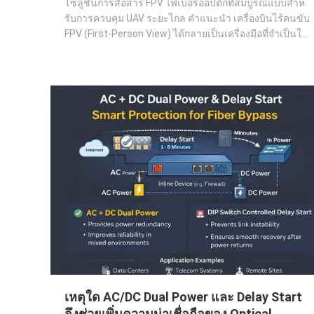
โซลูชั่นการสื่อสาร FPV ไฟเบอร์ออปติกที่สมบูรณ์แบบสําห
รับการควบคุม UAV ระยะไกล คําแนะนํา เครื่องบินไร้คนขับ
FPV (First-Person View) ได้กลายเป็นเครื่องมือที่จําเป็นใน
อุตสาหกรรม เช่น การตรวจสอบอุตสาหกรรม การเฝ้าระวัง
ชายแดน การติดตามพื้นฐาน การตอบสนองฉุกเฉิน การ
ถ่ายภาพจากอากาศ การป้องกันและการปฏิบัติการ...
เหตุใด AC/DC Dual Power และ Delay Start
จึงช่วยเพิ่มความน่าเชื่อถือของ Optical