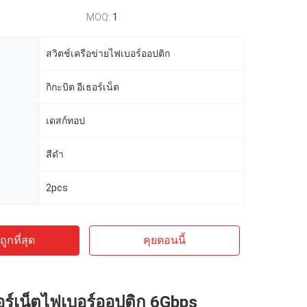
MOQ:
1
สวิตช์เครือข่ายไฟเบอร์ออปติก
กิกะบิต อีเธอร์เน็ต
เดสก์ทอป
สีดำ
2pcs
ูกที่สุด
คุยตอนนี้
ธอร์เน็ตไฟเบอร์ออปติก 6Gbps