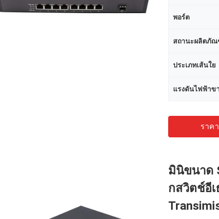
พอร์ต
สถานะผลิตภัณ
ประเภทเส้นใย
แรงดันไฟฟ้าขา
ราคาถ
มินิขนาด
กสวิตช์อี
Transimi