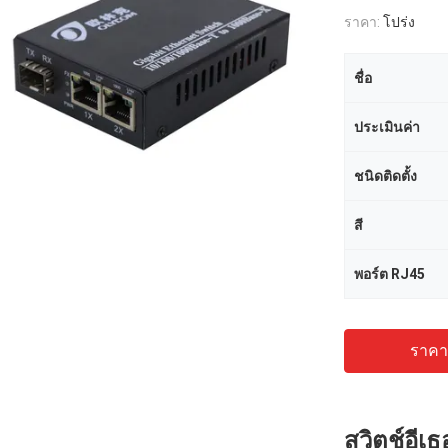
ราคา:
โปร่ง
ชื่อ
ประเมินค่า
ชนิดติดตั้ง
สี
พอร์ต RJ45
ราคาถ
สวิตช์อีเ