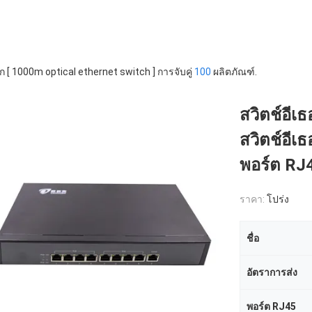
ก [ 1000m optical ethernet switch ] การจับคู่
100
ผลิตภัณฑ์.
สวิตช์อีเ
สวิตช์อีเ
พอร์ต RJ
ราคา:
โปร่ง
ชื่อ
อัตราการส่ง
พอร์ต RJ45