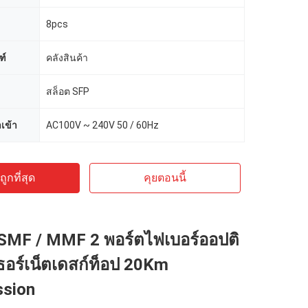
8pcs
ฑ์
คลังสินค้า
สล็อต SFP
เข้า
AC100V ~ 240V 50 / 60Hz
ูกที่สุด
คุยตอนนี้
 SMF / MMF 2 พอร์ตไฟเบอร์ออปติ
เธอร์เน็ตเดสก์ท็อป 20Km
ssion