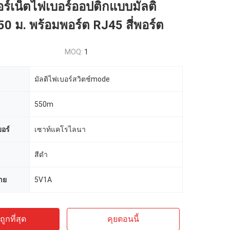
ธอร์เน็ตไฟเบอร์ออปติกแบบมัลติ
50 ม. พร้อมพอร์ต RJ45 สี่พอร์ต
MOQ:
1
มัลติไฟเบอร์สวิตช์mode
550m
บอร์
เซาท์แคโรไลนา
สีดำ
าย
5V1A
ูกที่สุด
คุยตอนนี้