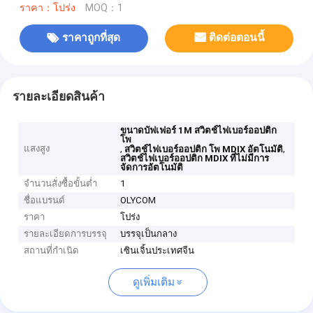
ราคา：โปร่ง
MOQ：1
ราคาถูกที่สุด
ติดต่อตอนนี้
รายละเอียดสินค้า
ขนาดบัฟเฟอร์ 1M สวิตช์ไฟเบอร์ออปติก
โพ
แสงสูง
,
,
สวิตช์ไฟเบอร์ออปติก โพ MDIX อัตโนมัติ
สวิตช์ไฟเบอร์ออปติก MDIX ที่ไม่มีการ
จัดการอัตโนมัติ
จำนวนสั่งซื้อขั้นต่ำ
1
ชื่อแบรนด์
OLYCOM
ราคา
โปร่ง
รายละเอียดการบรรจุ
บรรจุเป็นกลาง
สถานที่กำเนิด
เซินเจิ้นประเทศจีน
ดูเพิ่มเติม