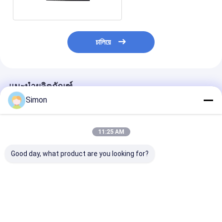
চালিয়ে
แนะนำผลิตภัณฑ์
Simon
11:25 AM
Good day, what product are you looking for?
28-Port Full Gigabit
สวิตช์ PoE ที่จัดการได้
8 ท่า 10/100M
PoE Fiber Switch ไม่
52 ท่า L3 กับ 10G
PoE Switch 1
จัดการ 300W PoE งบ
Uplink สําหรับเครือข่าย
Gigabit Netwo
ประมาณ 220V ไฟฟ์
ธุรกิจ งบประมาณ
Uplink ไม่จัดกา
อินपुट
400W
Powered CE
ราคาดีที่สุด
ราคาดีที่สุด
ราคาดีที่ส