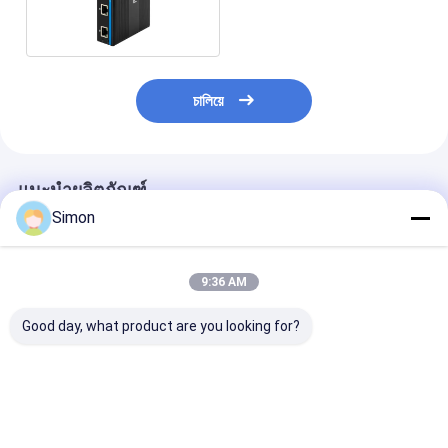
IP40
চালিয়ে
แนะนำผลิตภัณฑ์
Simon
9:36 AM
Good day, what product are you looking for?
มินิ 5 ท่าอุตสาหกรรม
สวิตช์อีเทอร์เน็ตพอร์ต
5 ท่า RJ45 Gig
Ethernet Switcher กับ
8 กิ๊กบิต E-Mark
Unmanaged
การป้องกันการกระตุ้น
Industrial Network
Industrial Eth
6KV และระยะอุณหภูมิ
สวิตช์สําหรับการใช้ใน
Switch พร้อม I
ที่กว้างสําหรับสภาพ
ภายนอก
Mark และการติด