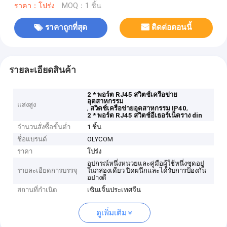
ราคา：โปร่ง
MOQ：1 ชิ้น
ราคาถูกที่สุด
ติดต่อตอนนี้
รายละเอียดสินค้า
2 * พอร์ต RJ45 สวิตช์เครือข่าย
อุตสาหกรรม
แสงสูง
,
,
สวิตช์เครือข่ายอุตสาหกรรม IP40
2 * พอร์ต RJ45 สวิตช์อีเธอร์เน็ตราง din
จำนวนสั่งซื้อขั้นต่ำ
1 ชิ้น
ชื่อแบรนด์
OLYCOM
ราคา
โปร่ง
อุปกรณ์หนึ่งหน่วยและคู่มือผู้ใช้หนึ่งชุดอยู่
รายละเอียดการบรรจุ
ในกล่องเดียว ปิดผนึกและได้รับการป้องกัน
อย่างดี
สถานที่กำเนิด
เซินเจิ้นประเทศจีน
ดูเพิ่มเติม