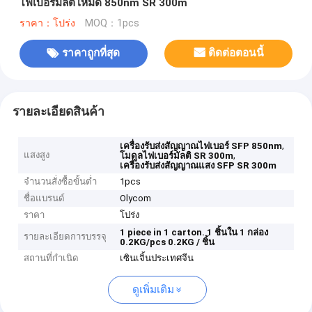
ไฟเบอร์มัลติโหมด 850nm SR 300m
ราคา：โปร่ง
MOQ：1pcs
ราคาถูกที่สุด
ติดต่อตอนนี้
รายละเอียดสินค้า
,
เครื่องรับส่งสัญญาณไฟเบอร์ SFP 850nm
แสงสูง
,
โมดูลไฟเบอร์มัลติ SR 300m
เครื่องรับส่งสัญญาณแสง SFP SR 300m
จำนวนสั่งซื้อขั้นต่ำ
1pcs
ชื่อแบรนด์
Olycom
ราคา
โปร่ง
1 piece in 1 carton.
1 ชิ้นใน 1 กล่อง
รายละเอียดการบรรจุ
0.2KG/pcs
0.2KG / ชิ้น
สถานที่กำเนิด
เซินเจิ้นประเทศจีน
ดูเพิ่มเติม