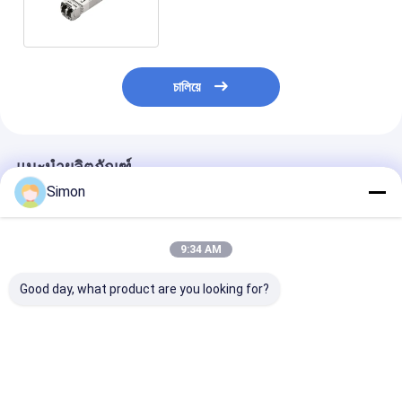
มัลติโหมด 850nm SR 300m
চালিয়ে
แนะนำผลิตภัณฑ์
Simon
9:34 AM
Good day, what product are you looking for?
โมดูลโคฮีเรนต์ Acacia
10G XFP CWDM
โมดูลรับส่งสัญ
200G CFP2-DCO เข้า
ไฟเบอร์ออปติกทรานซิส
25G SFP28 LA
กันได้กับ AC200 MSA
เวอร์ 40KM
WDM โหมดเดี่ยว
การส่งสัญญาณ DWDM
1450~1610nm
Dual LC ระยะท
Duplex LC Port 3.3V
40KM DDM CE
ราคาดีที่สุด
ราคาดีที่สุด
ราคาดีที่ส